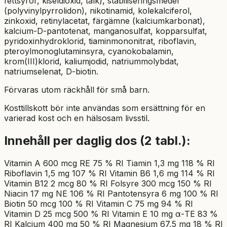
fettsyror, kiseldioxid, talk), stabiliseringsmedel
(polyvinylpyrrolidon), nikotinamid, kolekalciferol,
zinkoxid, retinylacetat, färgämne (kalciumkarbonat),
kalcium-D-pantotenat, manganosulfat, kopparsulfat,
pyridoxinhydroklorid, tiaminmononitrat, riboflavin,
pteroylmonoglutaminsyra, cyanokobalamin,
krom(III)klorid, kaliumjodid, natriummolybdat,
natriumselenat, D-biotin.
Förvaras utom räckhåll för små barn.
Kosttillskott bör inte användas som ersättning för en
varierad kost och en hälsosam livsstil.
Innehåll per daglig dos (2 tabl.):
Vitamin A 600 mcg RE 75 % RI Tiamin 1,3 mg 118 % RI
Riboflavin 1,5 mg 107 % RI Vitamin B6 1,6 mg 114 % RI
Vitamin B12 2 mcg 80 % RI Folsyre 300 mcg 150 % RI
Niacin 17 mg NE 106 % RI Pantotensyra 6 mg 100 % RI
Biotin 50 mcg 100 % RI Vitamin C 75 mg 94 % RI
Vitamin D 25 mcg 500 % RI Vitamin E 10 mg α-TE 83 %
RI Kalcium 400 mg 50 % RI Magnesium 67,5 mg 18 % RI