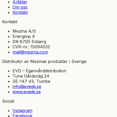
Artiklar
Om oss
Kontakt
Kontakt
Mezina A/S
Energivej 4
DK-6700 Esbjerg
CVR-nr.: 15094532
mail@mezina.com
Distributör av Mezinas produkter i Sverige:
EVD – Egenvårddistribution
Tuna Gårdsväg 24
SE-147 43, Tumba
info@evede.se
www.evede.se
Social
Instagram
Facebook