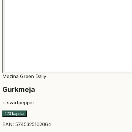
Mezina Green Daily
Gurkmeja
+ svartpeppar
120 kapslar
EAN:
5745325102064