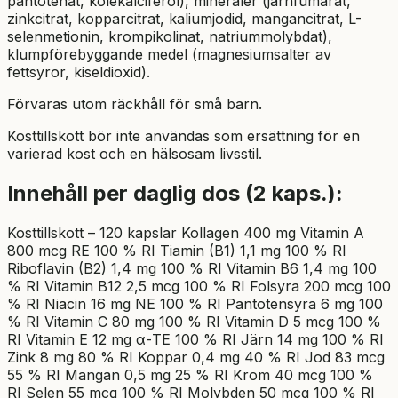
pantotenat, kolekalciferol), mineraler (järnfumarat,
zinkcitrat, kopparcitrat, kaliumjodid, mangancitrat, L-
selenmetionin, krompikolinat, natriummolybdat),
klumpförebyggande medel (magnesiumsalter av
fettsyror, kiseldioxid).
Förvaras utom räckhåll för små barn.
Kosttillskott bör inte användas som ersättning för en
varierad kost och en hälsosam livsstil.
Innehåll per daglig dos (2 kaps.):
Kosttillskott – 120 kapslar Kollagen 400 mg Vitamin A
800 mcg RE 100 % RI Tiamin (B1) 1,1 mg 100 % RI
Riboflavin (B2) 1,4 mg 100 % RI Vitamin B6 1,4 mg 100
% RI Vitamin B12 2,5 mcg 100 % RI Folsyra 200 mcg 100
% RI Niacin 16 mg NE 100 % RI Pantotensyra 6 mg 100
% RI Vitamin C 80 mg 100 % RI Vitamin D 5 mcg 100 %
RI Vitamin E 12 mg α-TE 100 % RI Järn 14 mg 100 % RI
Zink 8 mg 80 % RI Koppar 0,4 mg 40 % RI Jod 83 mcg
55 % RI Mangan 0,5 mg 25 % RI Krom 40 mcg 100 %
RI Selen 55 mcg 100 % RI Molybden 50 mcg 100 % RI