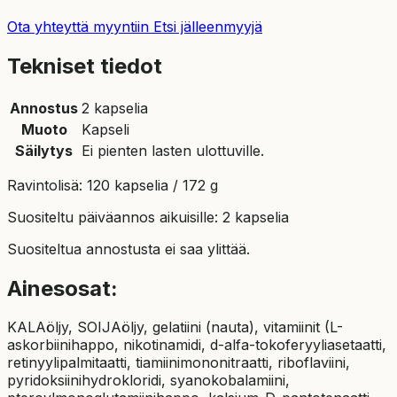
Ota yhteyttä myyntiin
Etsi jälleenmyyjä
Tekniset tiedot
Annostus
2 kapselia
Muoto
Kapseli
Säilytys
Ei pienten lasten ulottuville.
Ravintolisä: 120 kapselia / 172 g
Suositeltu päiväannos aikuisille: 2 kapselia
Suositeltua annostusta ei saa ylittää.
Ainesosat:
KALAöljy, SOIJAöljy, gelatiini (nauta), vitamiinit (L-
askorbiinihappo, nikotinamidi, d-alfa-tokoferyyliasetaatti,
retinyylipalmitaatti, tiamiinimononitraatti, riboflaviini,
pyridoksiinihydrokloridi, syanokobalamiini,