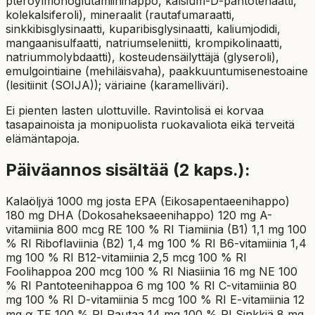
pteroylmonoglutamiinihappo, kalsium-D-pantotenaatti,
kolekalsiferoli), mineraalit (rautafumaraatti,
sinkkibisglysinaatti, kuparibisglysinaatti, kaliumjodidi,
mangaanisulfaatti, natriumseleniitti, krompikolinaatti,
natriummolybdaatti), kosteudensäilyttäjä (glyseroli),
emulgointiaine (mehiläisvaha), paakkuuntumisenestoaine
(lesitiinit (SOIJA)); väriaine (karamelliväri).
Ei pienten lasten ulottuville. Ravintolisä ei korvaa
tasapainoista ja monipuolista ruokavaliota eikä terveitä
elämäntapoja.
Päiväannos sisältää (2 kaps.):
Kalaöljyä 1000 mg josta EPA (Eikosapentaeenihappo)
180 mg DHA (Dokosaheksaeenihappo) 120 mg A-
vitamiinia 800 mcg RE 100 % RI Tiamiinia (B1) 1,1 mg 100
% RI Riboflaviinia (B2) 1,4 mg 100 % RI B6-vitamiinia 1,4
mg 100 % RI B12-vitamiinia 2,5 mcg 100 % RI
Foolihappoa 200 mcg 100 % RI Niasiinia 16 mg NE 100
% RI Pantoteenihappoa 6 mg 100 % RI C-vitamiinia 80
mg 100 % RI D-vitamiinia 5 mcg 100 % RI E-vitamiinia 12
mg α‑TE 100 % RI Rautaa 14 mg 100 % RI Sinkkiä 8 mg