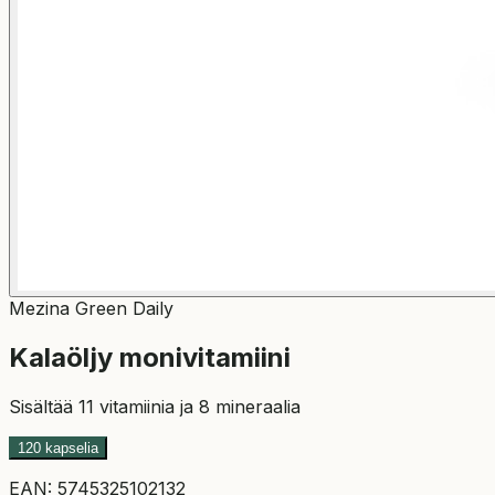
Mezina Green Daily
Kalaöljy monivitamiini
Sisältää 11 vitamiinia ja 8 mineraalia
120 kapselia
EAN:
5745325102132